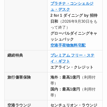
プラチナ・コンシェルジ
ュ・デスク
2 for 1 ダイニング by 招待
日和
（2026年9月30日をも
って終了）
グローバルダイニングキャ
ッシュバック
空港手荷物無料宅配
継続特典
プレミアム フリー・ステ
イ・ギフト
エアライン・クレジット
旅行傷害保険
海外：最高1億円
（利用付
帯）
国内：
最高1億円
（利用付
帯）
空港ラウンジ
センチュリオン・ラウンジ