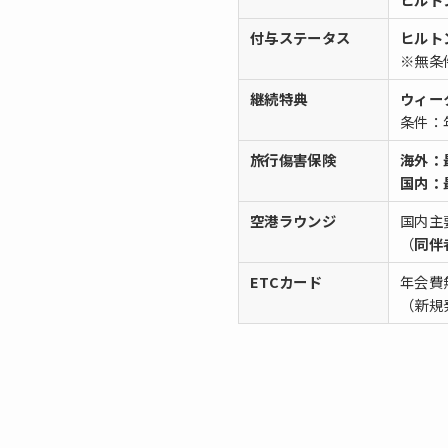
付与ステータス
ヒルト
※無条
継続特典
ウィー
条件：
旅行傷害保険
海外：最
国内：最
空港ラウンジ
国内主
（
同伴
ETCカード
年会費
（新規