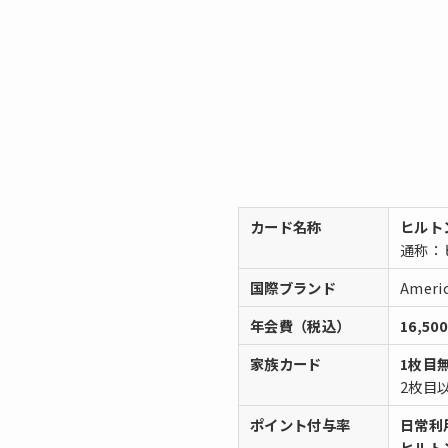
カード名称
ヒルト
通称：
国際ブランド
Americ
年会費（税込）
16,50
家族カード
1枚目
2枚目以
ポイント付与率
日常利用
ヒルト