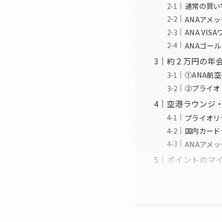
通常の買い
ANAアメ
ANA VI
ANAゴー
約２万円の年
①ANA航空
②プライオ
空港ラウンジ
プライオリ
国内カード
ANAアメ
ポイントのマ