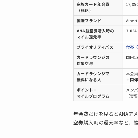
家族カード年会費
17,05
（税込）
国際ブランド
Ameri
ANA航空券購入時の
3.0%
マイル還元率
プライオリティパス
付帯（
カードラウンジの
国内1
対象空港
カードラウンジで
本会
無料になる人
＋同伴
ポイント・
メン
マイルプログラム
（実
年会費だけを見るとANAア
空券購入時の還元率など、