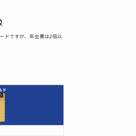
較
カードですが、年会費は2倍以
ールド