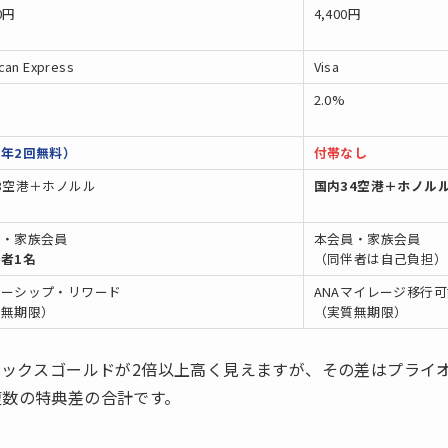
0円
4,400円
can Express
Visa
2.0%
年2回無料）
付帯なし
3空港＋ホノルル
国内34空港＋ホノル
員・家族会員
本会員・家族会員
者1名
（同伴者は自己負担）
バーシップ・リワード
ANAマイレージ移行
質無期限）
（実質無期限）
メックスゴールドが2倍以上高く見えますが、その差はプライオ
複数の特典差の合計です。