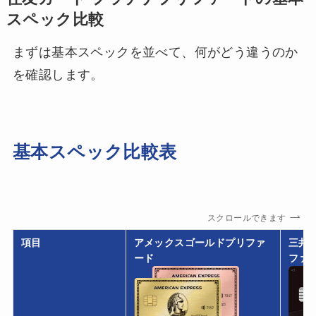
スペック比較
まずは基本スペックを並べて、何がどう違うのか
を確認します。
基本スペック比較表
スクロールできます
項目
アメックスゴールドプリファ
三井
ード
ファ