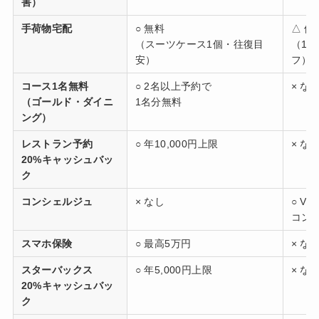
害）
手荷物宅配
○ 無料
△ 優
（スーツケース1個・往復目
（1〜
安）
フ）
コース1名無料
○ 2名以上予約で
× な
（ゴールド・ダイニ
1名分無料
ング）
レストラン予約
○ 年10,000円上限
× な
20%キャッシュバッ
ク
コンシェルジュ
× なし
○ V
コン
スマホ保険
○ 最高5万円
× な
スターバックス
○ 年5,000円上限
× な
20%キャッシュバッ
ク