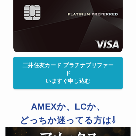
三井住友カード プラチナプリファー
ド
いますぐ申し込む
AMEXか、LCか、
どっちか迷ってる方は⇩