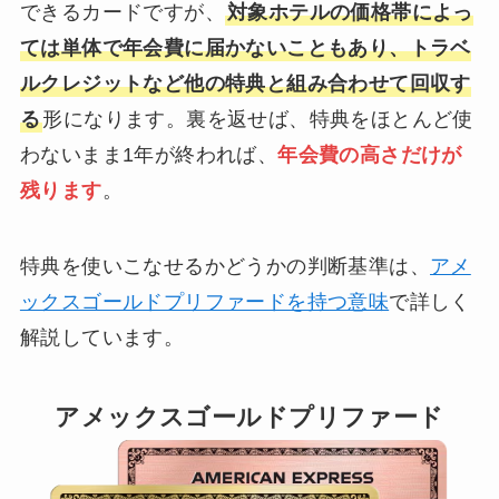
できるカードですが、
対象ホテルの価格帯によっ
ては単体で年会費に届かないこともあり、トラベ
ルクレジットなど他の特典と組み合わせて回収す
る
形になります。裏を返せば、特典をほとんど使
わないまま1年が終われば、
年会費の高さだけが
残ります
。
特典を使いこなせるかどうかの判断基準は、
アメ
ックスゴールドプリファードを持つ意味
で詳しく
解説しています。
アメックスゴールドプリファード