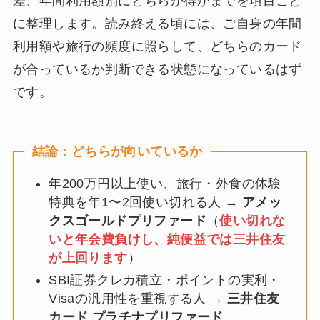
差、年間利用額別にどちらが得かまでを項目ごと
に整理します。読み終える頃には、ご自身の年間
利用額や旅行の頻度に照らして、どちらのカード
が合っているか判断できる状態になっているはず
です。
結論：どちらが向いているか
年200万円以上使い、旅行・外食の体験
特典を年1〜2回使い切れる人 →
アメッ
クスゴールドプリファード
（
使い切れな
いと年会費負けし、純便益では三井住友
が上回ります
）
SBI証券クレカ積立・ポイントの実利・
Visaの汎用性を重視する人 →
三井住友
カード プラチナプリファード