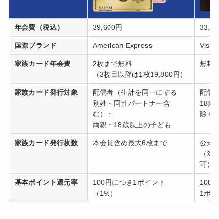
年会費（税込）
39,600円
33,0
国際ブランド
American Express
Visa
家族カード年会費
2枚まで無料
無料
（3枚目以降は1枚19,800円）
家族カード発行対象
配偶者（生計を同一にする
配偶
別姓・同性パートナー含
18
む）・
除く
両親・18歳以上の子ども
家族カード発行枚数
本会員含め最大6枚まで
公式
（対
可）
基本ポイント還元率
100円につき1ポイント
100
（1%）
1ポイ