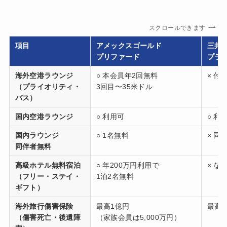
スクロールできます
項目
アメックスゴールド
三井
プリファード
プラ
海外空港ラウンジ
○ 本会員年2回無料
× 付
（プライオリティ・
3回目〜35米ドル
パス）
国内空港ラウンジ
○ 利用可
○ 利
国内ラウンジ
○ 1名無料
× 同
同伴者無料
高級ホテル無料宿泊
○ 年200万円利用で
× な
（フリー・ステイ・
1泊2名無料
ギフト）
海外旅行傷害保険
最高1億円
最高5
（傷害死亡・後遺障
（家族会員は5,000万円）