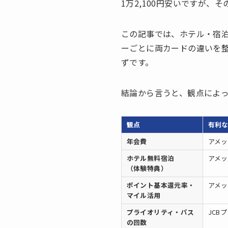
1万2,100円安いですが
この記事では、ホテル・宿
ーごとに両カードの違いを
ずです。
結論から言うと、観点によ
観点
有利
年会費
アメック
ホテル無料宿泊
アメ
（体験特典）
ポイント基本還元率・
アメ
マイル活用
プライオリティ・パス
JCB
の回数