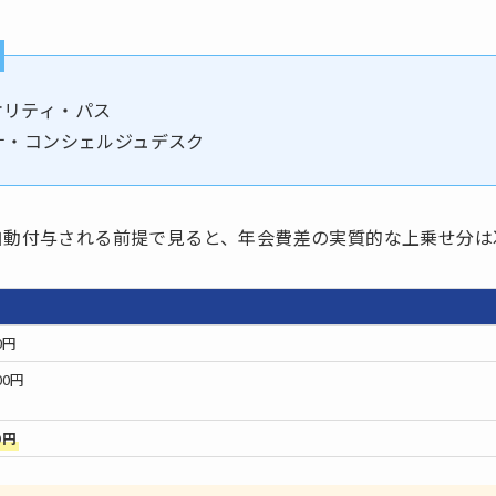
オリティ・パス
ナ・コンシェルジュデスク
自動付与される前提で見ると、年会費差の実質的な上乗せ分は
0円
00円
0円