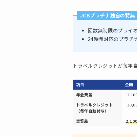
JCBプラチナ独自の特典
回数無制限のプライ
24時間対応のプラチ
トラベルクレジットが毎年
項目
金額
年会費差
12,10
トラベルクレジット
−10,0
（毎年自動付与）
実質差
2,10