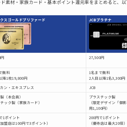
ード素材・家族カード・基本ポイント還元率をまとめると、以
ックスゴールドプリファード
JCBプラチナ
0円
27,500円
で無料
1名まで無料
降1枚19,800円
2人目以降1名3,300円
リカン・エキスプレス
JCB
ル製（本会員）
プラスチック製
スチック製（家族カード）
（限定デザイン「御影
用1,100円）
円で1ポイント
200円で1ポイント
加盟店は100円で3ポイント）
（優待店は最大20倍