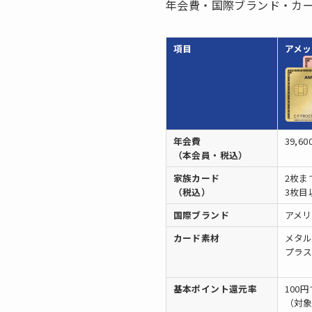
年会費・国際ブランド・カ
項目
アメ
年会費
39,60
（本会員・税込）
家族カード
2枚ま
（税込）
3枚目以
国際ブランド
アメ
カード素材
メタ
プラ
基本ポイント還元率
100
（対象