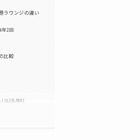
港ラウンジの違い
は年2回
の比較
1泊2名無料