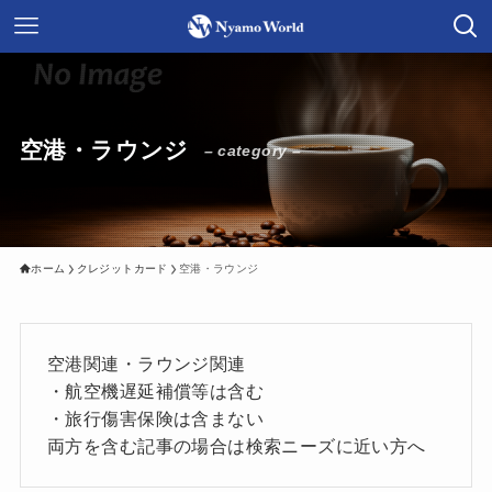
空港・ラウンジ
– category –
ホーム
クレジットカード
空港・ラウンジ
空港関連・ラウンジ関連
・航空機遅延補償等は含む
・旅行傷害保険は含まない
両方を含む記事の場合は検索ニーズに近い方へ