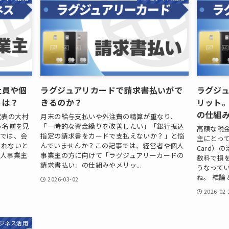
社員や個
ラグジュアリカードで請求書払いがで
ラグジ
トは？
きるのか？
リット
の仕組
代表の大村
月末の給与支払いや外注費の精算が重なり、
う名前を見
「一時的な資金繰りを改善したい」「銀行振込
高額な税
のでは、会
指定の請求書をカードで支払えないか？」と悩
主にとって
しれないと
んでいませんか？この記事では、経営者や個人
Card）
個人事業主
事業主の方に向けて「ラグジュアリーカードの
数料で損
請求書払い」の仕組みやメリッ...
うなって
ね。 結論と
2026-03-02
2026-02-
ジネス活用