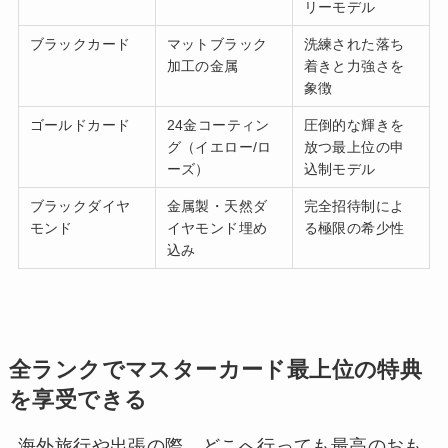
リーモデル
ブラックカード
マットブラック
洗練された落ち
加工の金属
着きと力強さを
象徴
ゴールドカード
24金コーティン
圧倒的な輝きを
グ（イエロー/ロ
放つ最上位の申
ーズ）
込制モデル
ブラックダイヤ
金属製・天然ダ
完全招待制によ
モンド
イヤモンド埋め
る極限の希少性
込み
全ランクでマスターカード最上位の特典
を享受できる
海外旅行や出張の際、どこへ行っても最高のおも