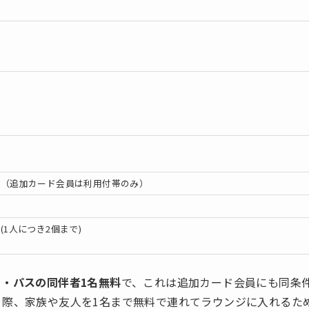
可
可
可
可（追加カード会員は利用付帯のみ）
可
(1人につき2個まで)
ィ・パスの同伴者1名無料
で、これは追加カード会員にも同条
う際、家族や友人を1名まで無料で連れてラウンジに入れるた