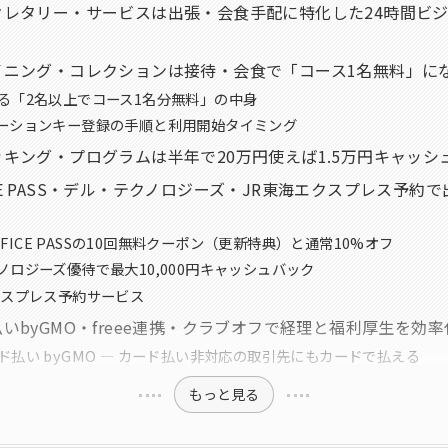
クレタリー・サービスは出張・会食手配に特化した24時間ビ
イニング・コレクションは接待・会食で「コース1名無料」に
る「2名以上でコース1名分無料」の中身
ーションキー登録の手順と利用開始タイミング
キング・プログラムは半年で20万円使えば1.5万円キャッシ
FFICE PASS・デル・テクノロジーズ・JR東海エクスプレス予約
 OFFICE PASSの10回無料クーポン（更新特典）と通常10%オフ
ノロジーズ優待で最大10,000円キャッシュバック
クスプレス予約サービス
いbyGMO・freee連携・クラブオフで経理と福利厚生を効
ド払い byGMO — カード払い非対応の取引先にもカードで払える
もっと見る