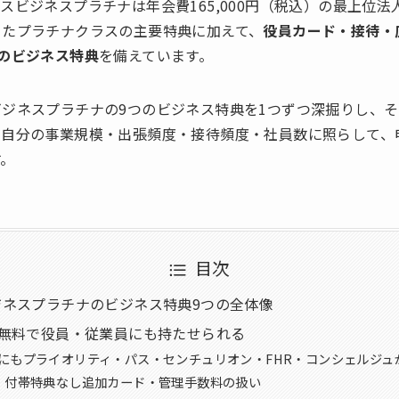
スビジネスプラチナは年会費165,000円（税込）の最上位
ったプラチナクラスの主要特典に加えて、
役員カード・接待・
のビジネス特典
を備えています。
ジネスプラチナの9つのビジネス特典を1つずつ深掘りし、
、自分の事業規模・出張頻度・接待頻度・社員数に照らして、
す。
目次
ジネスプラチナのビジネス特典9つの全体像
枚無料で役員・従業員にも持たせられる
にもプライオリティ・パス・センチュリオン・FHR・コンシェルジュ
・付帯特典なし追加カード・管理手数料の扱い