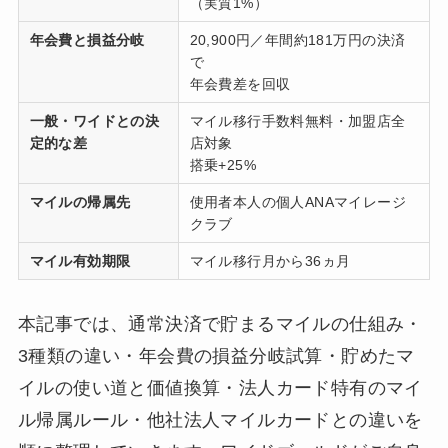
（実質1%）
年会費と損益分岐
20,900円／年間約181万円の決済
で
年会費差を回収
一般・ワイドとの決
マイル移行手数料無料・加盟店全
定的な差
店対象
搭乗+25%
マイルの帰属先
使用者本人の個人ANAマイレージ
クラブ
マイル有効期限
マイル移行月から36ヵ月
本記事では、通常決済で貯まるマイルの仕組み・
3種類の違い・年会費の損益分岐試算・貯めたマ
イルの使い道と価値換算・法人カード特有のマイ
ル帰属ルール・他社法人マイルカードとの違いを