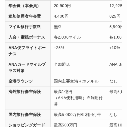
年会費（本会員）
20,900円
12,925円
追加使用者年会費
4,400円
825円
マイル移行手数料
無料
5,500円/
入会・継続ボーナス
各2,000マイル
各1,00
ANA便フライトボー
+25%
+10%
ナス
ANAカードマイルプ
全加盟店
ANA B
ラス対象
空港ラウンジ
国内主要空港＋ホノルル
なし
海外旅行傷害保険
最高1億円
最高5,0
（ANA便利用時）※利用付
帯
国内旅行傷害保険
最高5,000万円※利用付帯
なし
ショッピングガード
最高500万円
最高100